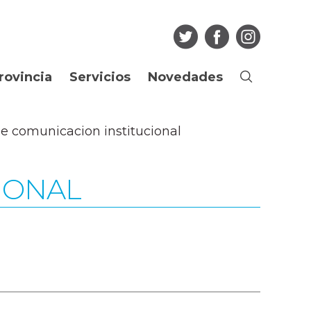
rovincia
Servicios
Novedades
Buscar
Ciudadano
Noticias
de comunicacion institucional
os
Guia de Trámites
Agenda
Boletín Oficial
Multimedia
IONAL
Consulta de
Articulos
expedientes
Edictos Regularización
Más...
Dominial
Empleado Público
Licitaciones
Portal del Empleado