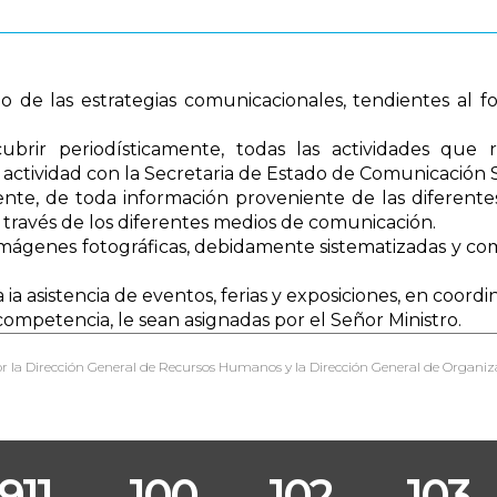
eño de las estrategias comunicacionales, tendientes al 
ubrir periodísticamente, todas las actividades que re
actividad con la Secretaria de Estado de Comunicación S
te, de toda información proveniente de las diferentes 
 a través de los diferentes medios de comunicación.
mágenes fotográficas, debidamente sistematizadas y com
a ia asistencia de eventos, ferias y exposiciones, en coo
competencia, le sean asignadas por el Señor Ministro.
r la Dirección General de Recursos Humanos y la Dirección General de Organiz
911
100
102
103