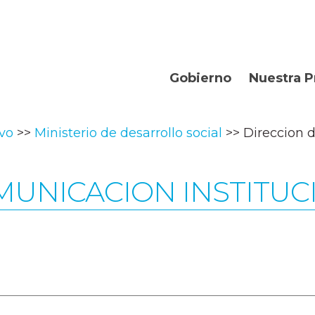
Gobierno
Nuestra P
Organismos
Bienvenidos
ivo
Ministerio de desarrollo social
Direccion 
Gobernador
Departament
Turismo
MUNICACION INSTITUC
Geografía
Historia
Producción
La Provincia