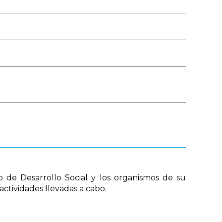
Público
Boleta de Sueldo
Digital
Mi Legajo
Webmail
Webmail RIG
o de Desarrollo Social y los organismos de su
actividades llevadas a cabo.