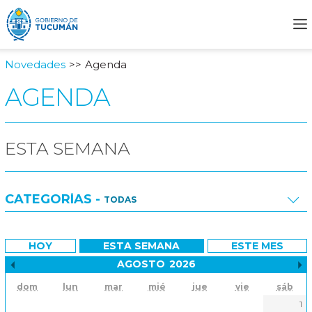
Novedades
Agenda
AGENDA
ESTA SEMANA
CATEGORÍAS -
TODAS
Todas
HOY
ESTA SEMANA
ESTE MES
Desarrollo Social
AGOSTO
2026
Mes anterior
dom
lun
mar
mié
jue
vie
sáb
Planeamiento
1