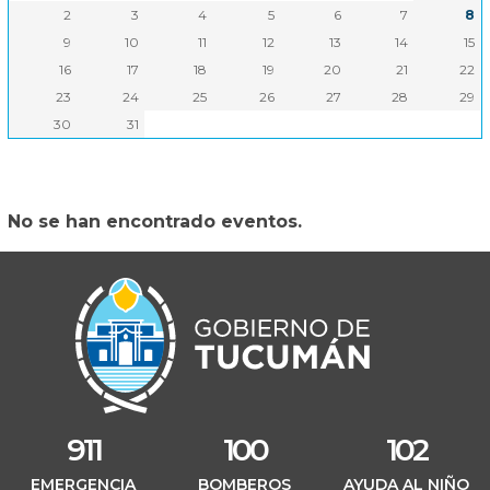
Interior
2
3
4
5
6
7
8
9
10
11
12
13
14
15
Teatro Mercedes Sosa
16
17
18
19
20
21
22
Producción
23
24
25
26
27
28
29
30
31
Oficiales
Educación
No se han encontrado eventos.
Salud
Turismo
Cultura
911
100
102
EMERGENCIA
BOMBEROS
AYUDA AL NIÑO